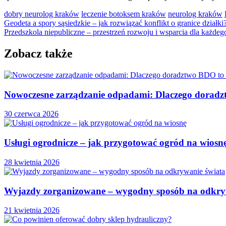
dobry neurolog kraków
leczenie botoksem kraków
neurolog kraków
Nawigacja
Geodeta a spory sąsiedzkie – jak rozwiązać konflikt o granice działki
Przedszkola niepubliczne – przestrzeń rozwoju i wsparcia dla każdeg
wpisu
Zobacz także
Nowoczesne zarządzanie odpadami: Dlaczego doradz
30 czerwca 2026
Usługi ogrodnicze – jak przygotować ogród na wiosn
28 kwietnia 2026
Wyjazdy zorganizowane – wygodny sposób na odkry
21 kwietnia 2026