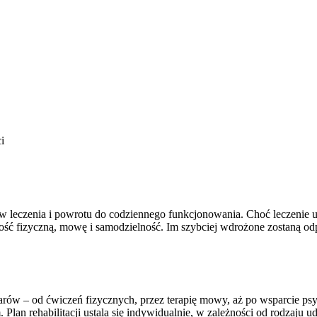
w leczenia i powrotu do codziennego funkcjonowania. Choć leczenie u
wność fizyczną, mowę i samodzielność. Im szybciej wdrożone zostaną o
zarów – od ćwiczeń fizycznych, przez terapię mowy, aż po wsparcie psy
Plan rehabilitacji ustala się indywidualnie, w zależności od rodzaju 