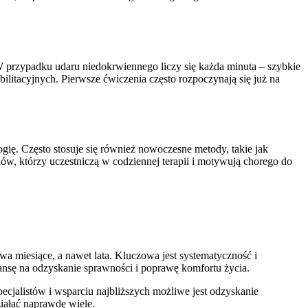
. W przypadku udaru niedokrwiennego liczy się każda minuta – szybkie
litacyjnych. Pierwsze ćwiczenia często rozpoczynają się już na
gię. Często stosuje się również nowoczesne metody, takie jak
nów, którzy uczestniczą w codziennej terapii i motywują chorego do
rwa miesiące, a nawet lata. Kluczowa jest systematyczność i
zansę na odzyskanie sprawności i poprawę komfortu życia.
cjalistów i wsparciu najbliższych możliwe jest odzyskanie
iałać naprawdę wiele.