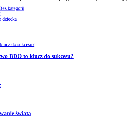
Bez kategorii
?
o dziecka
two BDO to klucz do sukcesu?
ę
wanie świata