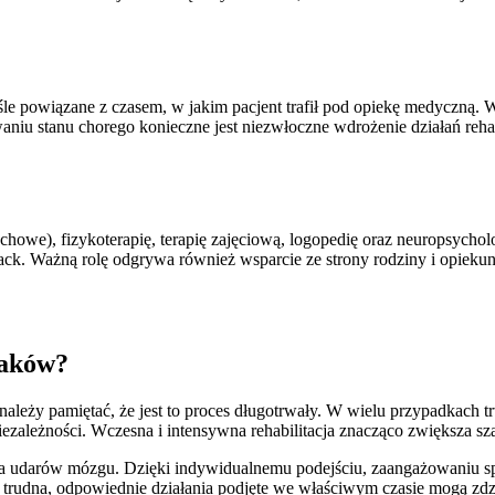
ściśle powiązane z czasem, w jakim pacjent trafił pod opiekę medyczną
iu stanu chorego konieczne jest niezwłoczne wdrożenie działań rehabi
howe), fizykoterapię, terapię zajęciową, logopedię oraz neuropsycholo
dback. Ważną rolę odgrywa również wsparcie ze strony rodziny i opieku
raków?
 należy pamiętać, że jest to proces długotrwały. W wielu przypadkach t
iezależności. Wczesna i intensywna rehabilitacja znacząco zwiększa s
ia udarów mózgu. Dzięki indywidualnemu podejściu, zaangażowaniu spe
wa trudna, odpowiednie działania podjęte we właściwym czasie mogą zdz