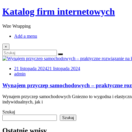
Katalog firm internetowych
Wire Wrapping
Add a menu
×
21 listopada 2024
21 listopada 2024
admin
Wynajem przyczep samochodowych – praktyczne rozw
Wynajem przyczep samochodowych Gniezno to wygodna i elastyczna o
indywidualnych, jak i
Szukaj
Szukaj
Ostatnie wpisy