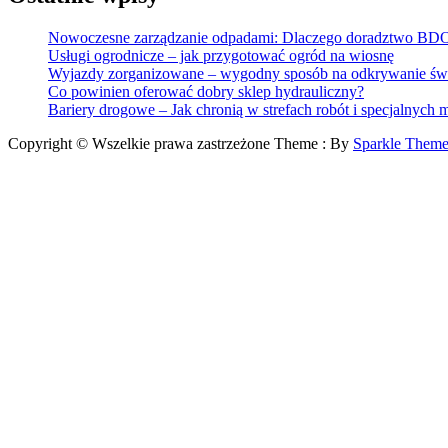
Nowoczesne zarządzanie odpadami: Dlaczego doradztwo BDO 
Usługi ogrodnicze – jak przygotować ogród na wiosnę
Wyjazdy zorganizowane – wygodny sposób na odkrywanie św
Co powinien oferować dobry sklep hydrauliczny?
Bariery drogowe – Jak chronią w strefach robót i specjalnych 
Copyright © Wszelkie prawa zastrzeżone Theme : By
Sparkle Theme