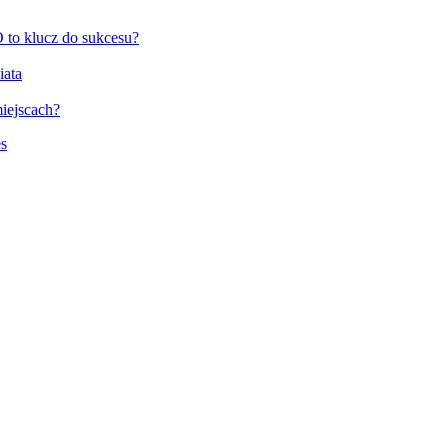
to klucz do sukcesu?
iata
miejscach?
s