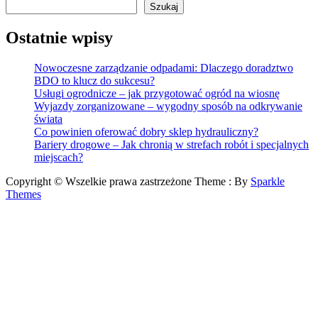
Szukaj
Ostatnie wpisy
Nowoczesne zarządzanie odpadami: Dlaczego doradztwo
BDO to klucz do sukcesu?
Usługi ogrodnicze – jak przygotować ogród na wiosnę
Wyjazdy zorganizowane – wygodny sposób na odkrywanie
świata
Co powinien oferować dobry sklep hydrauliczny?
Bariery drogowe – Jak chronią w strefach robót i specjalnych
miejscach?
Copyright © Wszelkie prawa zastrzeżone Theme : By
Sparkle
Themes